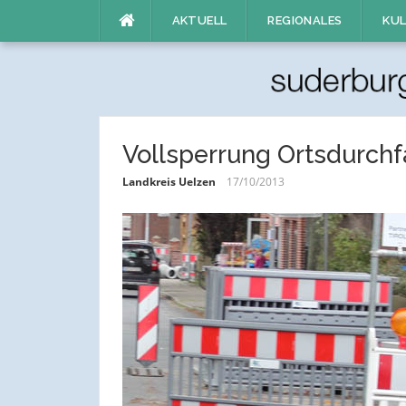
Direkt
AKTUELL
REGIONALES
KUL
zum
Inhalt
Vollsperrung Ortsdurchf
Landkreis Uelzen
17/10/2013