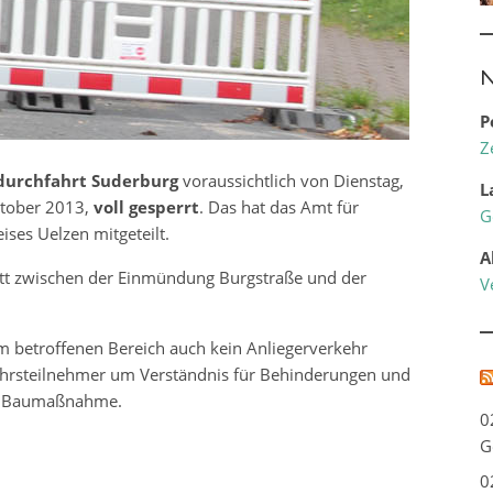
N
P
Z
durchfahrt Suderburg
voraussichtlich von Dienstag,
L
Oktober 2013,
voll gesperrt
. Das hat das Amt für
G
ises Uelzen mitgeteilt.
A
nitt zwischen der Einmündung Burgstraße und der
V
 betroffenen Bereich auch kein Anliegerverkehr
rkehrsteilnehmer um Verständnis für Behinderungen und
r Baumaßnahme.
0
G
0