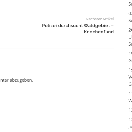
S
0
Nächster Artikel
S
Polizei durchsucht Waldgebiet –
2
Knochenfund
U
S
1
G
1
V
ntar abzugeben.
G
1
W
1
1
J