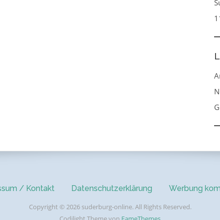
S
1
L
A
N
G
ssum / Kontakt
Datenschutzerklärung
Werbung kom
Copyright © 2026 suderburg-online. All Rights Reserved.
Codilight Theme von
FameThemes