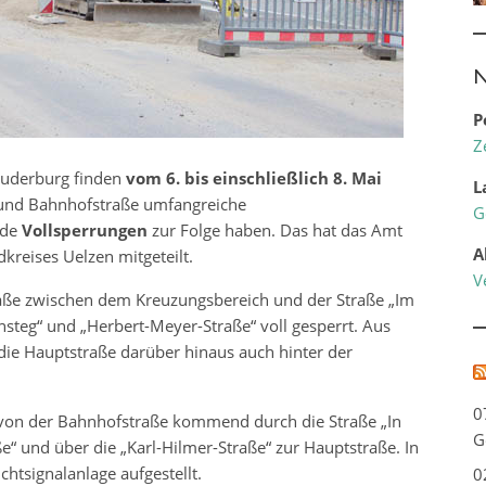
N
P
Z
Suderburg finden
vom 6. bis einschließlich 8. Mai
L
und Bahnhofstraße umfangreiche
G
nde
Vollsperrungen
zur Folge haben. Das hat das Amt
A
dkreises Uelzen mitgeteilt.
V
ße zwischen dem Kreuzungsbereich und der Straße „Im
teg“ und „Herbert-Meyer-Straße“ voll gesperrt. Aus
e Hauptstraße darüber hinaus auch hinter der
0
 von der Bahnhofstraße kommend durch die Straße „In
G
e“ und über die „Karl-Hilmer-Straße“ zur Hauptstraße. In
htsignalanlage aufgestellt.
0