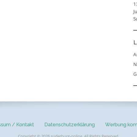
1
J
S
L
A
N
G
ssum / Kontakt
Datenschutzerklärung
Werbung kom
Copyright © 2026 suderburg-online. All Rights Reserved.