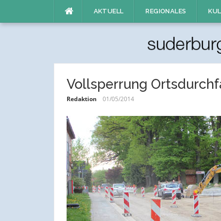
Direkt
AKTUELL
REGIONALES
KUL
zum
Inhalt
Vollsperrung Ortsdurchf
Redaktion
01/05/2014