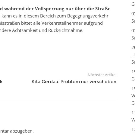
G
d während der Vollsperrung nur über die Straße
0
 kann es in diesem Bereich zum Begegnungsverkehr
S
sstraßen bittet alle Verkehrsteilnehmer aufgrund
ndere Achtsamkeit und Rücksichtnahme.
0
S
2
U
S
1
Nächster Artikel
G
k
Kita Gerdau: Problem nur verschoben
1
V
G
1
W
1
ntar abzugeben.