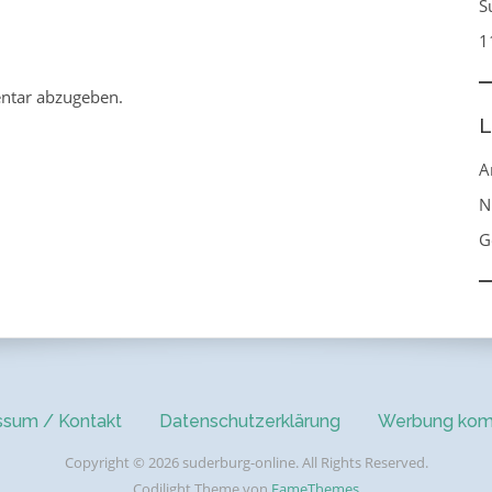
S
1
ntar abzugeben.
L
A
N
G
ssum / Kontakt
Datenschutzerklärung
Werbung kom
Copyright © 2026 suderburg-online. All Rights Reserved.
Codilight Theme von
FameThemes