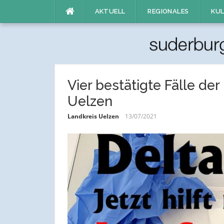
Direkt
AKTUELL
REGIONALES
KUL
zum
Inhalt
Vier bestätigte Fälle de
Uelzen
Landkreis Uelzen
13/07/2021