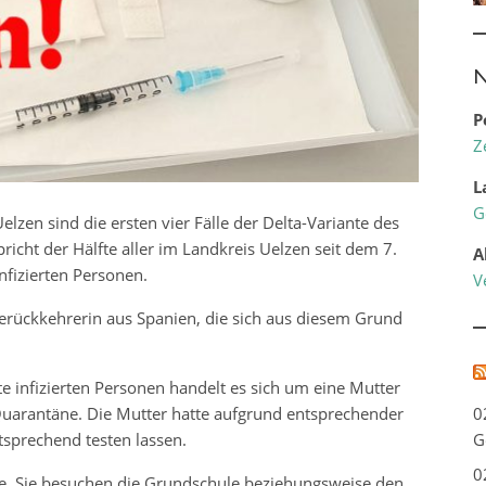
N
P
Z
L
G
lzen sind die ersten vier Fälle der Delta-Variante des
cht der Hälfte aller im Landkreis Uelzen seit dem 7.
A
nfizierten Personen.
V
serückkehrerin aus Spanien, die sich aus diesem Grund
te infizierten Personen handelt es sich um eine Mutter
 Quarantäne. Die Mutter hatte aufgrund entsprechender
0
sprechend testen lassen.
G
0
me. Sie besuchen die Grundschule beziehungsweise den