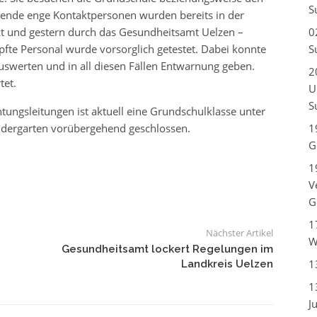
S
ende enge Kontaktpersonen wurden bereits in der
t und gestern durch das Gesundheitsamt Uelzen –
0
te Personal wurde vorsorglich getestet. Dabei konnte
S
auswerten und in all diesen Fällen Entwarnung geben.
2
tet.
U
S
tungsleitungen ist aktuell eine Grundschulklasse unter
dergarten vorübergehend geschlossen.
1
G
1
V
G
1
Nächster Artikel
W
Gesundheitsamt lockert Regelungen im
1
Landkreis Uelzen
1
J