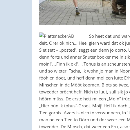
So heet dat und war
deit. Orer ok nich… Heel giern ward dat ok 
Siet sett – „posted“, seggt een denn jo dorto
denn forts und anner Snutenbooker melln sik
moin!“, „Finn ik ok!“, „Tohus is an scheunste
und so wieter. Tscha, ik wohn jo man in Noor
fööhlen doot, und heff denn mol een lütte Er
Minschen in de Mööt koomen. Blots so twee, d
towedder bröcht heff. Nich to luut, sull sik 
höörn müss. De erste hett mi een „Moin“ trü
„Hier bün ik tohus“-Groot. Moij! Heff ik dacht
Tied gornix. Avers is nich to verwunnern, in´
man no een Tied to Dörp und dor weer een Mi
towedder. De Minsch, dat weer een Fru, also 