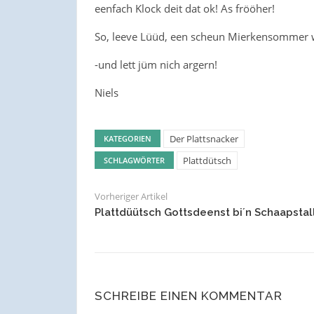
eenfach Klock deit dat ok! As frööher!
So, leeve Lüüd, een scheun Mierkensommer w
-und lett jüm nich argern!
Niels
Der Plattsnacker
KATEGORIEN
Plattdütsch
SCHLAGWÖRTER
Vorheriger Artikel
Plattdüütsch Gottsdeenst bi´n Schaapstal
SCHREIBE EINEN KOMMENTAR