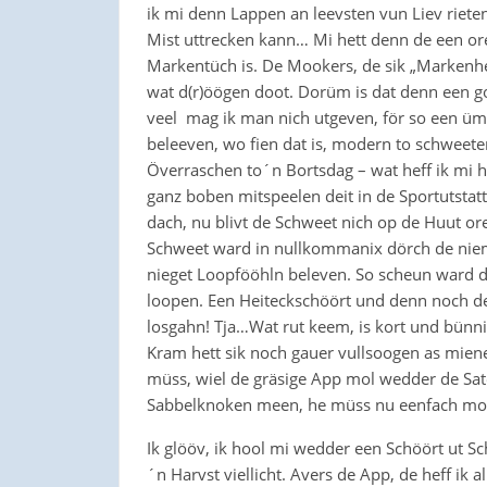
ik mi denn Lappen an leevsten vun Liev riet
Mist uttrecken kann… Mi hett denn de een orer
Markentüch is. De Mookers, de sik „Markenhe
wat d(r)öögen doot. Dorüm is dat denn een g
veel mag ik man nich utgeven, för so een üma
beleeven, wo fien dat is, modern to schweete
Överraschen to´n Bortsdag – wat heff ik mi 
ganz boben mitspeelen deit in de Sportutstat
dach, nu blivt de Schweet nich op de Huut ore
Schweet ward in nullkommanix dörch de niem
nieget Loopfööhln beleven. So scheun ward d
loopen. Een Heiteckschöört und denn noch 
losgahn! Tja…Wat rut keem, is kort und bünnig
Kram hett sik noch gauer vullsoogen as miene
müss, wiel de gräsige App mol wedder de Sat
Sabbelknoken meen, he müss nu eenfach mol 
Ik glööv, ik hool mi wedder een Schöört ut Sc
´n Harvst viellicht. Avers de App, de heff ik a