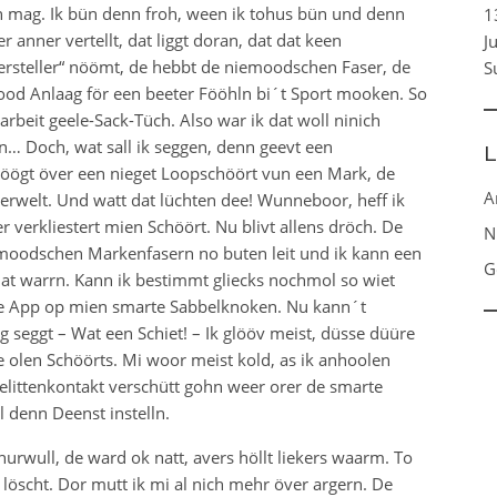
en mag. Ik bün denn froh, ween ik tohus bün und denn
1
 anner vertellt, dat liggt doran, dat dat keen
J
rsteller“ nöömt, de hebbt de niemoodschen Faser, de
S
ood Anlaag för een beeter Fööhln bi´t Sport mooken. So
rbeit geele-Sack-Tüch. Also war ik dat woll ninich
n… Doch, wat sall ik seggen, denn geevt een
L
höögt över een nieget Loopschöört vun een Mark, de
A
terwelt. Und watt dat lüchten dee! Wunneboor, heff ik
r verkliestert mien Schöört. Nu blivt allens dröch. De
N
oodschen Markenfasern no buten leit und ik kann een
G
at warrn. Kann ik bestimmt gliecks nochmol so wiet
de App op mien smarte Sabbelknoken. Nu kann´t
 seggt – Wat een Schiet! – Ik glööv meist, düsse düüre
 olen Schöörts. Mi woor meist kold, as ik anhoolen
elittenkontakt verschütt gohn weer orer de smarte
denn Deenst instelln.
hurwull, de ward ok natt, avers höllt liekers waarm. To
l löscht. Dor mutt ik mi al nich mehr över argern. De