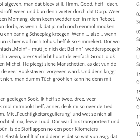
l afgeven, man dat bleev still. Hmm. Good, heff i dach,
G
dröfft ween und bün denn wieter dörch dat Dörp. Weer
0
 een Momang, denn keem wedder een in mien Rebeet.
S
oon dorbi, as wenn ik dat jo nich noch eenmol mooken
0
r nu enn bannig Scheeplag kreegen! Wenn…, also… wenn
S
ün ik hier woll nich tohus, heff ik so simmeliert. Dor wo
fach „Moin“ – mutt jo nich dat Befinn´ wedderspeegeln
2
chti ween, orer? Viellicht höört de eenfach Groot jo ok
U
n Michel. He pleegt siene Manschetten, as dat vun de
S
t de veer Bookstaven“ vörgeven ward. Und denn kriggt
1
ckt nich, man dumm Tüch grööhlen kann he denn mit
G
1
en gediegen Sook. Ik heff so twee, dree, veer
V
 mol mitmookt heff, anner, de ik mi so över de Tied
G
m. Mit „Feuchtigkeitsregulierung“ und wat se nich all
1
öcht all nix, leeve Lüüd. Dor ward nix transporteert und
W
bün, is de Stofflappen no een poor Kilometers
1
Plastik kööhlt af und denn is dat so wat vun asig, dat