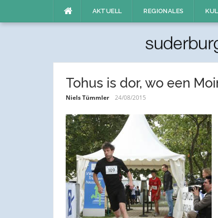
Direkt
AKTUELL
REGIONALES
KUL
zum
Inhalt
Tohus is dor, wo een Mo
Niels Tümmler
24/08/2015