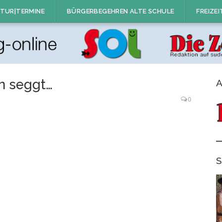
TUR|TERMINE
BÜRGERBEGEHREN ALTE SCHULE
FREIZEI
in seggt…
A
0
S