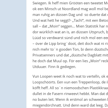
Swiegen. Ik heff mien Grööten een tweetet Mo
ok een Minsch ut Noordland mag woll mol be
man ruhig an düssen Dag und so duerte dat
Und wat hett he seggt?- „Tach!“, mit een Bet
sall – dat „Moin“ seggen… Mien Statistik ha
dor würklich wat an is, an düssen Utspruch, b
Lüüd so verdwarst sünd und nich mol een een
– över de Lipp bring´doot, deit doch wat ni ri
nich mehr to´n gooden Ton, bi denn düütsche
Privatsenners und dat „düütsche Dagblatt mi
he doch dat Muul op. För een lies „Moin“ re
Utduuer. Finn ik gediegen.
Vun Loopen weet ik noch wat to vertelln, ok e
Loopschöörts. Een vun een Treppenloop, de ik
köfft heff. All so´n niemoodschen Plastikkraa
dullet in de Fasern rinweevt hebbt. Man dat d
no buten leit. Wenn ik erstmol an schweeten 
miegendörchnatt. Und denn ward dat leeg. Dat 