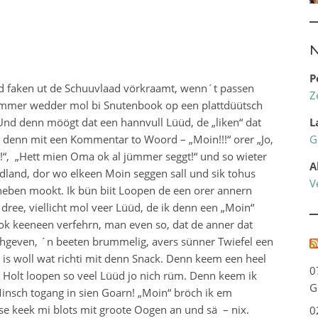
N
P
d faken ut de Schuuvlaad vörkraamt, wenn´t passen
Z
jümmer wedder mol bi Snutenbook op een plattdüütsch
. Und denn möögt dat een hannvull Lüüd, de „liken“ dat
L
 denn mit een Kommentar to Woord – „Moin!!!“ orer „Jo,
G
n!“, „Hett mien Oma ok al jümmer seggt!“ und so wieter
A
dland, dor wo elkeen Moin seggen sall und sik tohus
V
heben mookt. Ik bün biit Loopen de een orer annern
ree, viellicht mol veer Lüüd, de ik denn een „Moin“
jo ok keeneen verfehrn, man even so, dat de anner dat
chgeven, ´n beeten brummelig, avers sünner Twiefel een
, is woll wat richti mit denn Snack. Denn keem een heel
0
t Holt loopen so veel Lüüd jo nich rüm. Denn keem ik
G
nsch togang in sien Goarn! „Moin“ bröch ik em
se keek mi blots mit groote Oogen an und sä – nix.
0