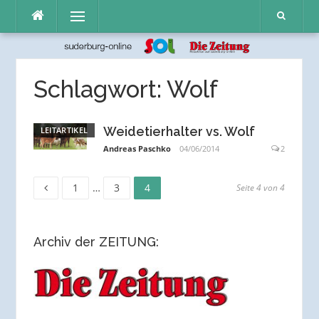
Direkt
Menü
zum
Inhalt
Schlagwort:
Wolf
Weidetierhalter vs. Wolf
LEITARTIKEL
Andreas Paschko
04/06/2014
2
Seite
Seite
Seite
Seitennummerierung
1
…
3
4
Seite 4 von 4
der
Archiv der ZEITUNG:
Beiträge