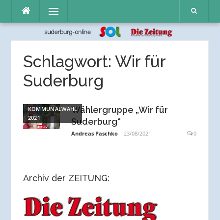
Direkt
Menü
zum
Inhalt
Schlagwort:
Wir für
Suderburg
Wählergruppe „Wir für
KOMMUNALWAHL
2021
Suderburg“
Andreas Paschko
23/08/2021
0
Archiv der ZEITUNG: