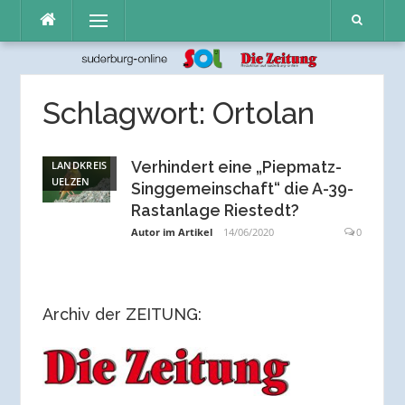
Direkt
Menü
zum
Inhalt
Schlagwort:
Ortolan
Verhindert eine „Piepmatz-
LANDKREIS
UELZEN
Singgemeinschaft“ die A-39-
Rastanlage Riestedt?
Autor im Artikel
14/06/2020
0
Archiv der ZEITUNG: