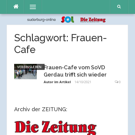
Direkt
Menü
zum
Inhalt
Schlagwort:
Frauen-
Cafe
Frauen-Cafe vom SoVD
VEREINSLEBEN
Gerdau trifft sich wieder
Autor im Artikel
14/10/2021
0
Archiv der ZEITUNG: