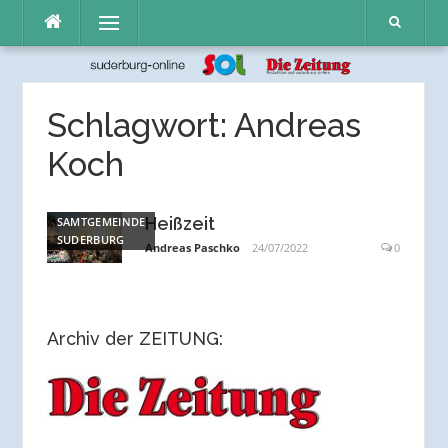
Direkt
Menü
zum
Inhalt
Schlagwort:
Andreas
Koch
Heißzeit
SAMTGEMEINDE
SUDERBURG
Andreas Paschko
24/07/2022
0
Archiv der ZEITUNG: