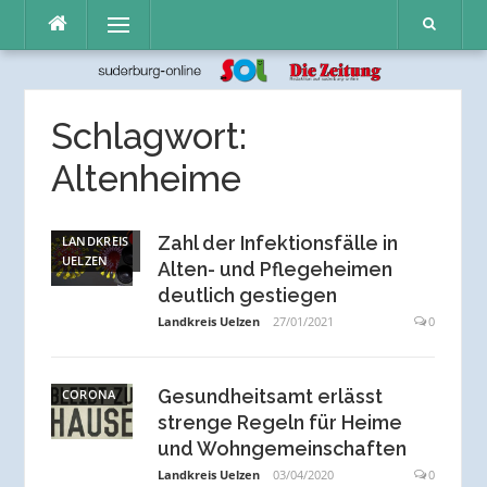
Direkt
Menü
zum
Inhalt
Schlagwort:
Altenheime
Zahl der Infektionsfälle in
LANDKREIS
UELZEN
Alten- und Pflegeheimen
deutlich gestiegen
Landkreis Uelzen
27/01/2021
0
Gesundheitsamt erlässt
CORONA
strenge Regeln für Heime
und Wohngemeinschaften
Landkreis Uelzen
03/04/2020
0