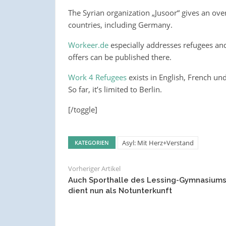
The Syrian organization „Jusoor“ gives an ov
countries, including Germany.
Workeer.de
especially addresses refugees an
offers can be published there.
Work 4 Refugees
exists in English, French u
So far, it’s limited to Berlin.
[/toggle]
Asyl: Mit Herz+Verstand
KATEGORIEN
Vorheriger Artikel
Auch Sporthalle des Lessing-Gymnasium
dient nun als Notunterkunft