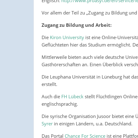
Englisch:
http://www.proasyl.de/en/service/le
Vor allem der Teil zu „Zugang zu Bildung und 
Zugang zu Bildung und Arbeit:
Die
Kiron University
ist eine Online-Universit
Geflüchteten hier das Studium ermöglicht. Det
Mittlerweile bieten auch viele deutsche Univ
Gasthörerschaften an. Einen Überblick versch
Die Leuphana Universität in Lüneburg hat da
erstellt.
Auch die
FH Lübeck
stellt Flüchtlingen Onlin
englischsprachig.
Die syrische Organisation Jusoor bietet eine 
Syrer
in einigen Ländern, u.a. Deutschland.
Das Portal
Chance For Science
ist eine Plattf