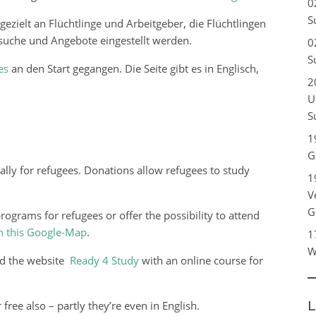
0
S
 gezielt an Flüchtlinge und Arbeitgeber, die Flüchtlingen
uche und Angebote eingestellt werden.
0
S
es
an den Start gegangen. Die Seite gibt es in Englisch,
2
U
S
1
G
ially for refugees. Donations allow refugees to study
1
V
G
grams for refugees or offer the possibility to attend
in this Google-Map
.
1
W
ed the website
Ready 4 Study
with an online course for
L
free also – partly they’re even in English.