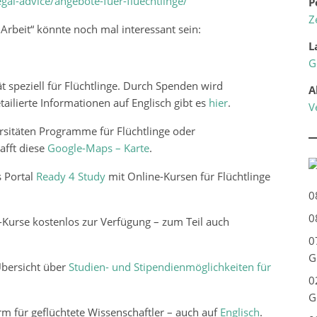
gal-advice/angebote-fuer-fluechtlinge/
P
Z
Arbeit“ könnte noch mal interessant sein:
L
G
ät speziell für Flüchtlinge. Durch Spenden wird
A
ailierte Informationen auf Englisch gibt es
hier
.
V
ersitäten Programme für Flüchtlinge oder
afft diese
Google-Maps – Karte
.
s Portal
Ready 4 Study
mit Online-Kursen für Flüchtlinge
0
0
e-Kurse kostenlos zur Verfügung – zum Teil auch
0
G
Übersicht über
Studien- und Stipendienmöglichkeiten für
0
G
orm für geflüchtete Wissenschaftler – auch auf
Englisch
.