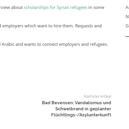
erview about
scholarships for Syrian refugees
in some
A
N
d employers which want to hire them. Requests and
G
nd Arabic and wants to connect employers and refugees.
Nächster Artikel
s
Bad Bevensen: Vandalismus und
Schwelbrand in geplanter
Flüchtlings-/Asylunterkunft