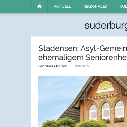
Direkt
AKTUELL
REGIONALES
KUL
zum
Inhalt
Stadensen: Asyl-Gemein
ehemaligem Seniorenhe
Landkreis Uelzen
11/09/2015