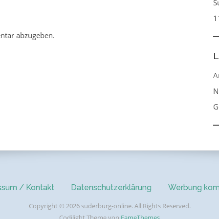
S
1
ntar abzugeben.
L
A
N
G
ssum / Kontakt
Datenschutzerklärung
Werbung kom
Copyright © 2026 suderburg-online. All Rights Reserved.
Codilight Theme von
FameThemes