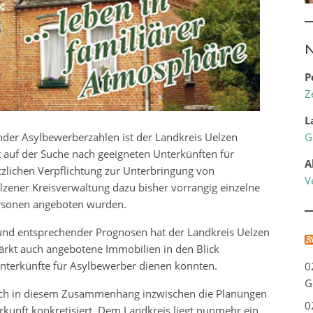
N
P
Z
L
nder Asylbewerberzahlen ist der Landkreis Uelzen
G
 auf der Suche nach geeigneten Unterkünften für
A
tzlichen Verpflichtung zur Unterbringung von
V
lzener Kreisverwaltung dazu bisher vorrangig einzelne
ersonen angeboten wurden.
nd entsprechender Prognosen hat der Landkreis Uelzen
tärkt auch angebotene Immobilien in den Blick
terkünfte für Asylbewerber dienen könnten.
0
G
ch in diesem Zusammenhang inzwischen die Planungen
0
kunft konkretisiert. Dem Landkreis liegt nunmehr ein