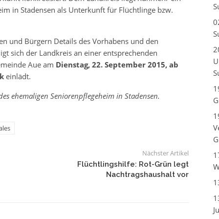
S
m in Stadensen als Unterkunft für Flüchtlinge bzw.
0
S
en und Bürgern Details des Vorhabens und den
2
ligt sich der Landkreis an einer entsprechenden
U
tgemeinde Aue am
Dienstag, 22. September 2015, ab
S
k
einlädt.
1
 des ehemaligen Seniorenpflegeheim in Stadensen.
G
1
V
ales
G
Nächster Artikel
1
Flüchtlingshilfe: Rot-Grün legt
W
Nachtragshaushalt vor
1
1
J