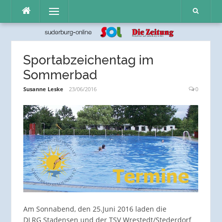
Direkt
Menü
zum
Inhalt
Sportabzeichentag im
Sommerbad
Susanne Leske
23/06/2016
0
Am Sonnabend, den 25.Juni 2016 laden die
DLRG Stadensen und der TSV Wrestedt/Stederdorf