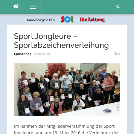
Direkt
Menü
zum
Inhalt
Sport Jongleure –
Sportabzeichenverleihung
EJohannes
17/03/2016
0
Im Rahmen der Mitgliederversammlung der Sport
Jongleure fand am 13. März 2016 die Verleihung der