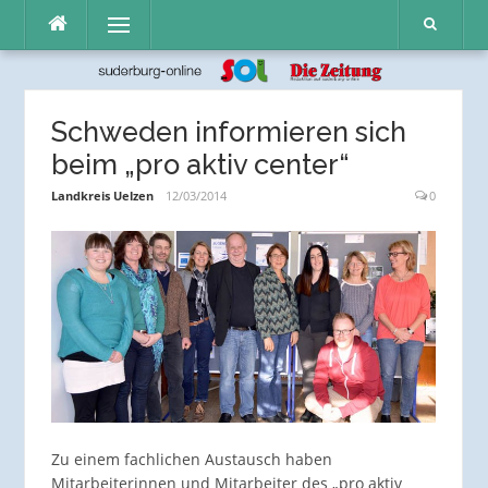
Direkt
Menü
zum
Inhalt
Schweden informieren sich
beim „pro aktiv center“
Landkreis Uelzen
12/03/2014
0
Zu einem fachlichen Austausch haben
Mitarbeiterinnen und Mitarbeiter des „pro aktiv