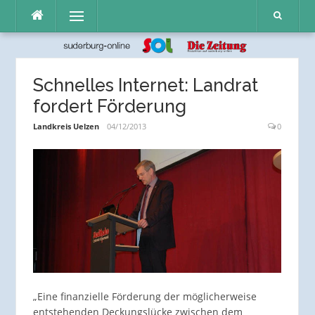
Direkt
Menü
zum
Inhalt
Schnelles Internet: Landrat
fordert Förderung
Landkreis Uelzen
04/12/2013
0
„Eine finanzielle Förderung der möglicherweise
entstehenden Deckungslücke zwischen dem