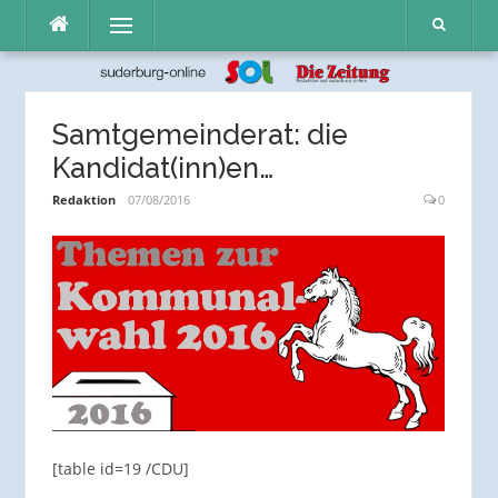
Direkt
Menü
zum
Inhalt
Samtgemeinderat: die
Kandidat(inn)en…
Redaktion
07/08/2016
0
[table id=19 /CDU]