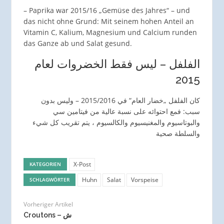
– Paprika war 2015/16 „Gemüse des Jahres“ – und
das nicht ohne Grund: Mit seinem hohen Anteil an
Vitamin C, Kalium, Magnesium und Calcium runden
das Ganze ab und Salat gesund.
الفلفل – ليس فقط الخضروات لعام
2015
كان الفلفل „خضار العام“ في 2015/2016 – وليس بدون
سبب: فمع احتوائه على نسبة عالية من فيتامين سي
والبوتاسيوم والمغنيسيوم والكالسيوم ، يتم تقريب كل شيء
والسلطة صحية
X-Post
KATEGORIEN
Huhn
Salat
Vorspeise
SCHLAGWÖRTER
Vorheriger Artikel
Croutons – ش