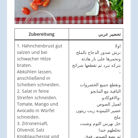
Zubereitung
تحضير عربي
1. Hähnchenbrust gut
اولا
salzen und bei
نرش صدور الدجاج بالملح
schwacher Hitze
ونحمرها على نار هادئة
braten.
نتركه تبرد ثم تقطعها شرائح
Abkühlen lassen,
،
anschließend in
Scheiben schneiden.
ونقطع جميع الخضروات
2. Salat in feine
الباقية مع المانجو
Streifen schneiden.
والافوكادو.
Tomate, Mango und
لعمل الصوص
Avocado in Würfel
عصير الليمونة زيت زيتون
schneiden.
ملح
3. Zitronensaft,
خل نهرس الثوم وشبت
Olivenöl, Salz
نخلطهم جيدا
Knoblauchessig und
ثم نضع الصوص فوق