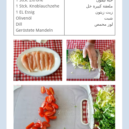
1 Stck. Knoblauchzehe
ملعقة كبيرة خل
1 EL Essig
زيت زيتون
Olivenöl
شبت
Dill
لوز محمص
Geröstete Mandeln