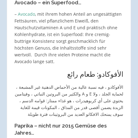
Avocado – ein Superfood…
–
Avocado
, mit ihrem hohen Anteil an ungesättigten
Fettsäuren, viel pflanzlichem Eiweiß, den
Hautschutzvitaminen A und E und praktisch ohne
Kohlenhydrate, ist ein Superfood: Ihre cremig-
buttrige Konsistenz sorgt geschmacklich für
höchsten Genuss, die Inhaltsstoffe sind sehr
wertvoll. Durch ihre vielen Proteine macht die
Avocado lange satt.
الأفوكادو: طعام رائع
الأفوكادو ، فيه نسبة عالية من الأحماض الدهنية غير المشبعة ،
والكثير من البروتين النباتي ، وفيتامين A و E لحماية الجلد ، ولا
يحتوي على أي كربوهيدرات ، هو غذاء ممتاز: قوامه الدسم ،
الزبدة يضمن أقصى قدر من المذاق ، المكونات قيمة للغاية
سوف يمنحك الافكاتو العديد من البروتينات فترة طويلة
Paprika – nicht nur 2015 Gemüse des
Jahres…