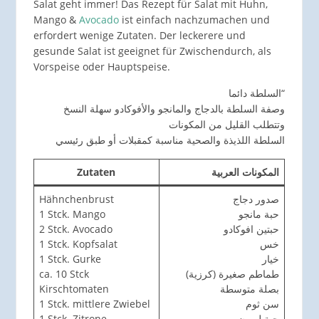
Salat geht immer! Das Rezept für Salat mit Huhn,
Mango &
Avocado
ist einfach nachzumachen und
erfordert wenige Zutaten. Der leckerere und
gesunde Salat ist geeignet für Zwischendurch, als
Vorspeise oder Hauptspeise.
السلطة دائما“
وصفة السلطة بالدجاج والمانجو والأفوكادو سهلة النسخ
وتتطلب القليل من المكونات
السلطة اللذيذة والصحية مناسبة كمقبلات أو طبق رئيسي
Zutaten
المكونات العربية
Hähnchenbrust
صدور دجاج
1 Stck. Mango
حبة مانجو
2 Stck. Avocado
حبتين افوكادو
1 Stck. Kopfsalat
خس
1 Stck. Gurke
خيار
ca. 10 Stck
طماطم صغيرة (كرزية)
Kirschtomaten
بصلة متوسطة
1 Stck. mittlere Zwiebel
سن ثوم
1 Stck. Zitrone
حبة ليمون