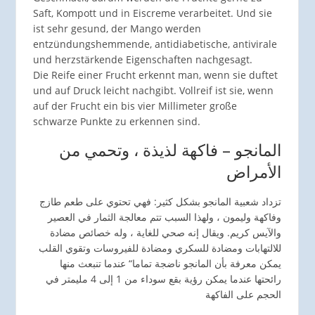
Saft, Kompott und in Eiscreme verarbeitet. Und sie
ist sehr gesund, der Mango werden
entzündungshemmende, antidiabetische, antivirale
und herzstärkende Eigenschaften nachgesagt.
Die Reife einer Frucht erkennt man, wenn sie duftet
und auf Druck leicht nachgibt. Vollreif ist sie, wenn
auf der Frucht ein bis vier Millimeter große
schwarze Punkte zu erkennen sind.
المانجو – فاكهة لذيذة ، وتحمي من
الأمراض
تزداد شعبية المانجو بشكل كثير: فهي تحتوي على طعم طازج
وفاكهة وليمون ، ولهذا السبب تتم معالجة الثمار في العصير
والآيس كريم. ويقال إنه صحي للغاية ، وله خصائص مضادة
للالتهابات ومضادة للسكري ومضادة للفيروسات وتقوي القلب
يمكن معرفة بأن المانجو ناضجة تماما“ عندما تنبعث منها
رائحتها عندما يمكن رؤية بقع سوداء من 1 إلى 4 مليمتر في
الحجم على الفاكهة