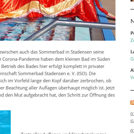
N
P
Z
L
inzwischen auch das Sommerbad in Stadensen seine
G
 die Corona-Pandemie haben dem kleinen Bad im Süden
Betrieb des Bades hier erfolgt komplett in privater
A
nschaft Sommerbad Stadensen e. V. (ISO). Die
V
sich im Vorfeld lange den Kopf darüber zerbrochen, ob
 Beachtung aller Auflagen überhaupt möglich ist. Jetzt
and den Mut aufgebracht hat, den Schritt zur Öffnung des
0
G
0