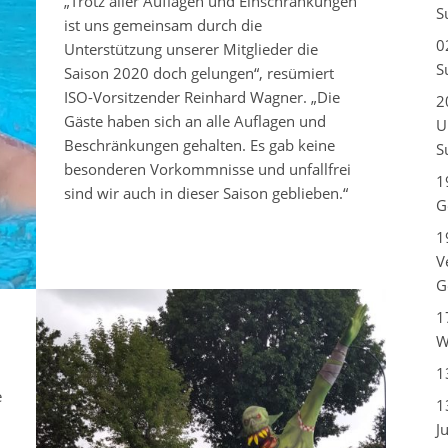
„Trotz aller Auflagen und Einschränkungen
S
ist uns gemeinsam durch die
0
Unterstützung unserer Mitglieder die
S
Saison 2020 doch gelungen“, resümiert
ISO-Vorsitzender Reinhard Wagner. „Die
2
Gäste haben sich an alle Auflagen und
U
Beschränkungen gehalten. Es gab keine
S
besonderen Vorkommnisse und unfallfrei
1
sind wir auch in dieser Saison geblieben.“
G
1
V
G
1
W
1
e
1
J