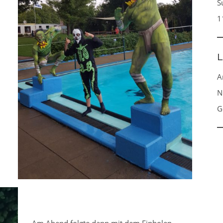
S
1
L
A
N
G