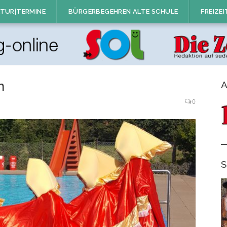
TUR|TERMINE
BÜRGERBEGEHREN ALTE SCHULE
FREIZEI
n
A
0
S