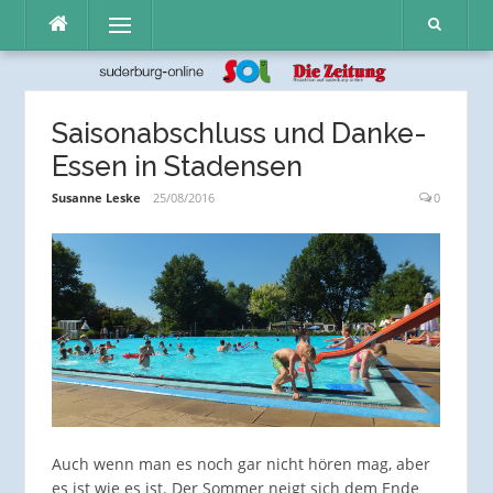
Direkt
Menü
zum
Inhalt
Saisonabschluss und Danke-
Essen in Stadensen
Susanne Leske
25/08/2016
0
Auch wenn man es noch gar nicht hören mag, aber
es ist wie es ist. Der Sommer neigt sich dem Ende