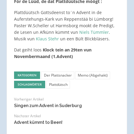
För de Lüüd, de dat Plattdüütsche möögt :
Plattdüütsch Gottsdeenst to´n Advent in de
Auferstehungs-Kark vun Reppenstää bi Lümborg!
Paster W.Scheller ut Harmsborg mookt de Predigt,
de Lesen un Afkünn kümmt vun
Niels Tümmler
.
Musik vun
Klaus Stehr
un een Bült Blickbläsers.
Dat geiht loos
Klock tein an 29ten vun
Novembermaand (1.Advent)
Der Plattsnacker
Memo (Abgehakt)
KATEGORIEN
Plattdütsch
SCHLAGWÖRTER
Vorheriger Artikel
Singen zum Advent in Suderburg
Nächster Artikel
Advent kümmt to Been!