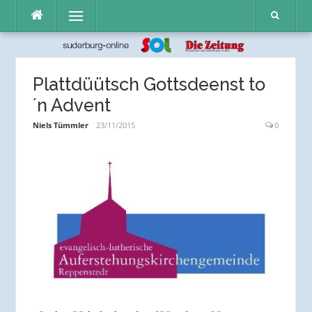
Direkt
Menü
zum
Inhalt
Plattdüütsch Gottsdeenst to
´n Advent
Niels Tümmler
23/11/2015
0