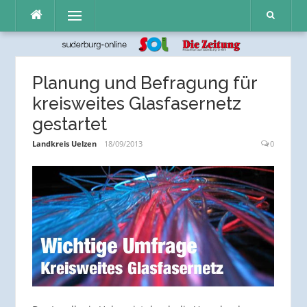
Direkt
Menü
zum
Inhalt
Planung und Befragung für
kreisweites Glasfasernetz
gestartet
Landkreis Uelzen
18/09/2013
0