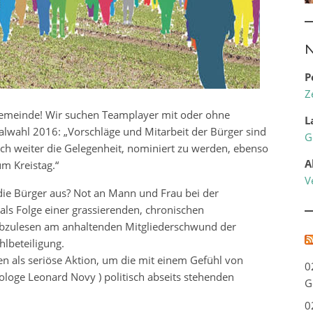
N
P
Z
Gemeinde! Wir suchen Teamplayer mit oder ohne
L
lwahl 2016: „Vorschläge und Mitarbeit der Bürger sind
G
ch weiter die Gelegenheit, nominiert zu werden, ebenso
A
m Kreistag.“
V
die Bürger aus? Not an Mann und Frau bei der
ls Folge einer grassierenden, chronischen
 abzulesen am anhaltenden Mitgliederschwund der
lbeteiligung.
n als seriöse Aktion, um die mit einem Gefühl von
0
ologe Leonard Novy ) politisch abseits stehenden
G
0