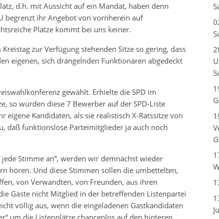
latz, d.h. mit Aussicht auf ein Mandat, haben denn
S
 begrenzt ihr Angebot von vornherein auf
0
ichtsreiche Plätze kommt bei uns keiner.
S
 Kreistag zur Verfügung stehenden Sitze so gering, dass
2
 den eigenen, sich drängelnden Funktionären abgedeckt
U
S
1
reiswahlkonferenz gewählt. Erhielte die SPD im
G
ze, so würden diese 7 Bewerber auf der SPD-Liste
 eigene Kandidaten, als sie realistisch X-Ratssitze von
1
 daß funktionslose Parteimitglieder ja auch noch
V
G
1
 jede Stimme an“, werden wir demnächst wieder
W
 hören. Und diese Stimmen sollen die umbettelten,
affen, von Verwandten, von Freunden, aus ihren
1
ie Gäste nicht Mitglied in der betreffenden Listenpartei
1
, reicht völlig aus, wenn die eingeladenen Gastkandidaten
J
r“ um die Listenplätze chancenlos auf den hinteren,