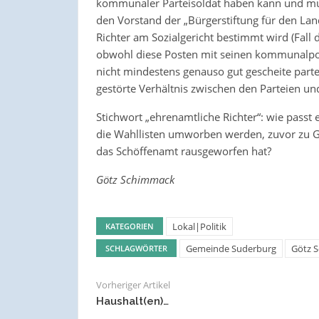
kommunaler Parteisoldat haben kann und muss
den Vorstand der „Bürgerstiftung für den La
Richter am Sozialgericht bestimmt wird (Fall
obwohl diese Posten mit seinen kommunalpol
nicht mindestens genauso gut gescheite parte
gestörte Verhältnis zwischen den Parteien u
Stichwort „ehrenamtliche Richter“: wie passt
die Wahllisten umworben werden, zuvor zu Gu
das Schöffenamt rausgeworfen hat?
Götz Schimmack
Lokal|Politik
KATEGORIEN
Gemeinde Suderburg
Götz 
SCHLAGWÖRTER
Vorheriger Artikel
Haushalt(en)…