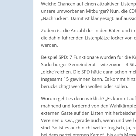
Welche Chancen auf einen attraktiven Listenp
unsere umworbenen Mitbürger? Nun, die CDU
„Nachrücker“. Damit ist klar gesagt: auf auss
Zudem ist die Anzahl der in den Räten und im
die dahin führenden Listenplätze locker von
werden.
Beispiel SPD: 7 Funktionäre wurden für die K
Suderburger Gemeinderat – wie zuvor – 4 Sit
„dicke“reichen. Die SPD hätte dann schon mehr
insgesamt 15 gewinnen kann. Es kommt hinzu,
berücksichtigt werden wollen oder sollen.
Worum geht es denn wirklich? „Es kommt auf
mahnend und fordernd von den Wahlkämpfern
externen Gäste auf den Listen mit herbeisch
Vereinen u.s.w., gerade auch, wenn und weil d
sind. So ist es auch nicht weiter tragisch, ja
bei dem parteiinternen Kampf „bis aufs Messe