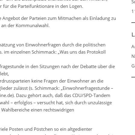
S
r für die Parteifunktionäre in den Logen.
1
e Angebot der Parteien zum Mitmachen als Einladung zu
ng an der Kommunalwahl.
L
ätzung von Einwohnerfragen durch die politischen
A
(s. im einzelnen Schimmack: „Was uns das Protokoll
N
G
ragestunde in den Sitzungen nach der Debatte über die
ebt,
erdrussparteien keine Fragen der Einwohner an die
glieder zulässt (s. Schimmack: „Einwohnerfragestunde –
line.de). Dazu gehört auch, daß das CDU/SPD-Tandem
wahl – erfolglos – versucht hat, sich durch unzulässige
ei) Wahlbereiche einen rechtswidrigen
viele Posten und Pöstchen so ein altgedienter