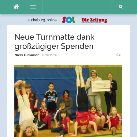
Direkt
Menü
zum
Inhalt
Neue Turnmatte dank
großzügiger Spenden
Niels Tümmler
07/03/2013
0