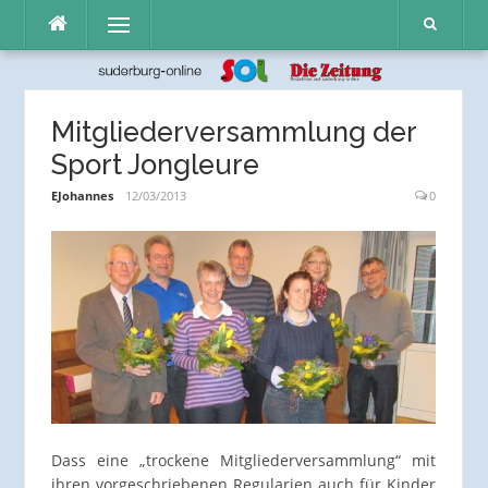
Direkt
Menü
zum
Inhalt
Mitgliederversammlung der
Sport Jongleure
EJohannes
12/03/2013
0
Dass eine „trockene Mitgliederversammlung“ mit
ihren vorgeschriebenen Regularien auch für Kinder