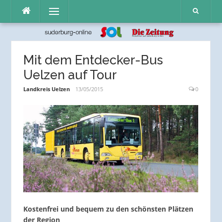
Direkt
Menü
zum
Inhalt
Mit dem Entdecker-Bus
Uelzen auf Tour
Landkreis Uelzen
13/05/2015
0
Kostenfrei und bequem zu den schönsten Plätzen
der Region