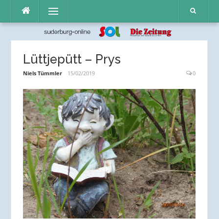
Direkt
Menü
zum
Inhalt
Lüttjepütt – Prys
Niels Tümmler
15/02/2019
0