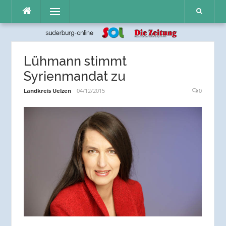
Direkt
Menü
zum
Inhalt
Lühmann stimmt
Syrienmandat zu
Landkreis Uelzen
04/12/2015
0