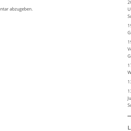
2
ntar abzugeben.
U
S
1
G
1
V
G
1
W
1
1
J
S
L