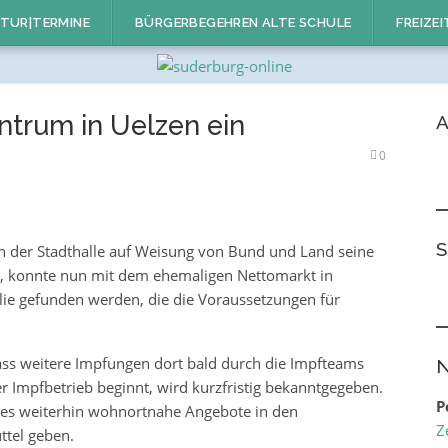
TUR|TERMINE
BÜRGERBEGEHREN ALTE SCHULE
FREIZEI
ntrum in Uelzen ein
A
0
S
 der Stadthalle auf Weisung von Bund und Land seine
, konnte nun mit dem ehemaligen Nettomarkt in
lie gefunden werden, die die Voraussetzungen für
dass weitere Impfungen dort bald durch die Impfteams
N
 Impfbetrieb beginnt, wird kurzfristig bekanntgegeben.
P
 es weiterhin wohnortnahe Angebote in den
Z
tel geben.