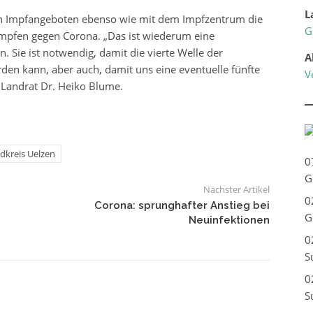
L
len Impfangeboten ebenso wie mit dem Impfzentrum die
G
Impfen gegen Corona. „Das ist wiederum eine
. Sie ist notwendig, damit die vierte Welle der
A
den kann, aber auch, damit uns eine eventuelle fünfte
V
o Landrat Dr. Heiko Blume.
dkreis Uelzen
0
G
Nächster Artikel
0
Corona: sprunghafter Anstieg bei
G
Neuinfektionen
0
S
0
S