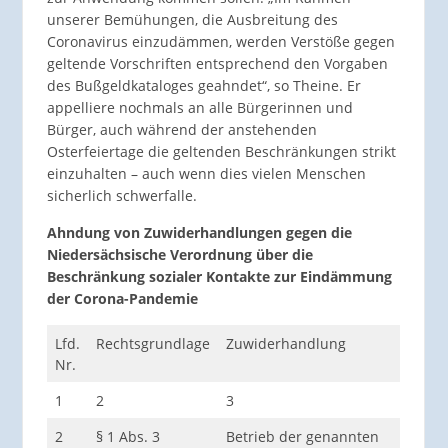
unserer Bemühungen, die Ausbreitung des
Coronavirus einzudämmen, werden Verstöße gegen
geltende Vorschriften entsprechend den Vorgaben
des Bußgeldkataloges geahndet“, so Theine. Er
appelliere nochmals an alle Bürgerinnen und
Bürger, auch während der anstehenden
Osterfeiertage die geltenden Beschränkungen strikt
einzuhalten – auch wenn dies vielen Menschen
sicherlich schwerfalle.
Ahndung von Zuwiderhandlungen gegen die
Niedersächsische Verordnung über die
Beschränkung sozialer Kontakte zur Eindämmung
der Corona-Pandemie
Lfd.
Rechtsgrundlage
Zuwiderhandlung
Adre
Nr.
Bußg
1
2
3
4
2
§ 1 Abs. 3
Betrieb der genannten
Betr