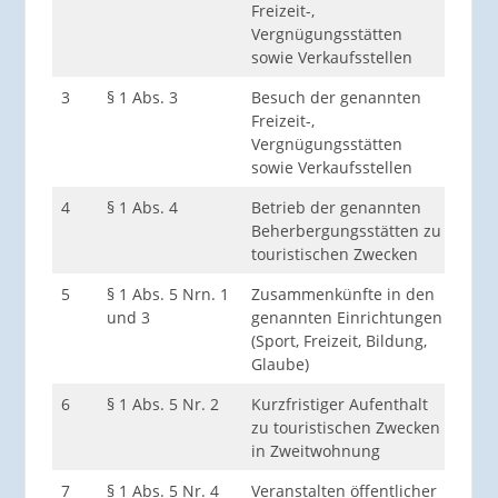
Freizeit-,
Betr
Vergnügungsstätten
Gesc
sowie Verkaufsstellen
3
§ 1 Abs. 3
Besuch der genannten
jede 
Freizeit-,
Vergnügungsstätten
sowie Verkaufsstellen
4
§ 1 Abs. 4
Betrieb der genannten
Betr
Beherbergungsstätten zu
Betr
touristischen Zwecken
Gesc
5
§ 1 Abs. 5 Nrn. 1
Zusammenkünfte in den
jede 
und 3
genannten Einrichtungen
(Sport, Freizeit, Bildung,
Glaube)
6
§ 1 Abs. 5 Nr. 2
Kurzfristiger Aufenthalt
jede 
zu touristischen Zwecken
in Zweitwohnung
7
§ 1 Abs. 5 Nr. 4
Veranstalten öffentlicher
Veran