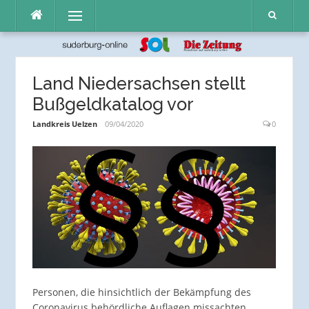
Direkt
Menü
zum
Inhalt
Land Niedersachsen stellt
Bußgeldkatalog vor
Landkreis Uelzen
09/04/2020
0
Personen, die hinsichtlich der Bekämpfung des
Coronavirus behördliche Auflagen missachten,