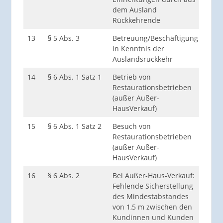
dem Ausland
Pers
Rückkehrende
13
§ 5 Abs. 3
Betreuung/Beschäftigung
Träg
in Kenntnis der
Auslandsrückkehr
14
§ 6 Abs. 1 Satz 1
Betrieb von
Betr
Restaurationsbetrieben
Betr
(außer Außer-
Gesc
HausVerkauf)
15
§ 6 Abs. 1 Satz 2
Besuch von
Betr
Restaurationsbetrieben
Betr
(außer Außer-
Gesc
HausVerkauf)
16
§ 6 Abs. 2
Bei Außer-Haus-Verkauf:
jede 
Fehlende Sicherstellung
des Mindestabstandes
von 1,5 m zwischen den
Kundinnen und Kunden