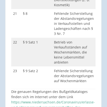
Kosmetik)
Diens
21
§ 8
Fehlende Sicherstellung
Betr
der Abstandsregelungen
Betr
in Verkaufsstellen und
Gesc
Ladengeschäften nach §
3 Nr. 7
22
§ 9 Satz 1
Betrieb von
Betr
Verkaufsständen auf
Betr
Wochenmärkten, die
Gesc
keine Lebensmittel
anbieten
23
§ 9 Satz 2
Fehlende Sicherstellung
Betr
der Abstandsregelungen
Betr
auf Wochenmärkten
Gesc
Die genauen Regelungen des Bußgeldkataloges
finden sich im Internet unter dem Link
https://www.niedersachsen.de/Coronavirus/erlasse-