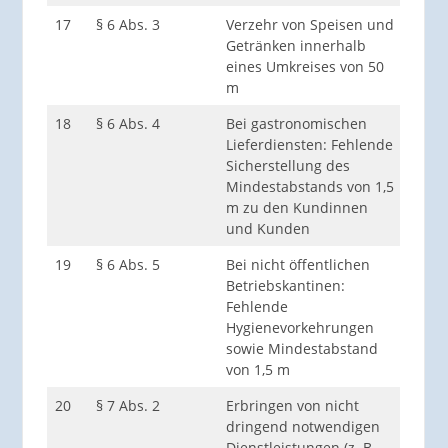
17
§ 6 Abs. 3
Verzehr von Speisen und
Betr
Getränken innerhalb
Betr
eines Umkreises von 50
Gesc
m
18
§ 6 Abs. 4
Bei gastronomischen
jede 
Lieferdiensten: Fehlende
Sicherstellung des
Mindestabstands von 1,5
m zu den Kundinnen
und Kunden
19
§ 6 Abs. 5
Bei nicht öffentlichen
Betr
Betriebskantinen:
Betr
Fehlende
Gesc
Hygienevorkehrungen
sowie Mindestabstand
von 1,5 m
20
§ 7 Abs. 2
Erbringen von nicht
Betr
dringend notwendigen
Betr
Dienstleistungen (z. B.
Gesc