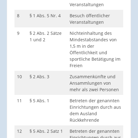
Veranstaltungen
Vera
8
§ 1 Abs. 5 Nr. 4
Besuch öffentlicher
jede 
Veranstaltungen
9
§ 2 Abs. 2 Sätze
Nichteinhaltung des
jede 
1 und 2
Mindestabstandes von
1,5 m in der
Öffentlichkeit und
sportliche Betätigung im
Freien
10
§ 2 Abs. 3
Zusammenkünfte und
jede 
Ansammlungen von
mehr als zwei Personen
11
§ 5 Abs. 1
Betreten der genannten
rück
Einrichtungen durch aus
dem Ausland
Rückkehrende
12
§ 5 Abs. 2 Satz 1
Betreten der genannten
Pers
Einrichtungen durch aus
Pers