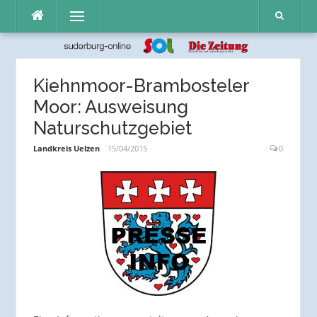
Direkt
Menü
zum
Inhalt
Kiehnmoor-Brambosteler
Moor: Ausweisung
Naturschutzgebiet
Landkreis Uelzen
15/04/2015
0