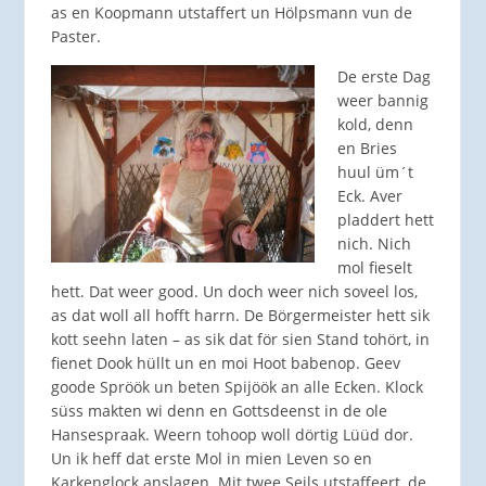
as en Koopmann utstaffert un Hölpsmann vun de
Paster.
De erste Dag
weer bannig
kold, denn
en Bries
huul üm´t
Eck. Aver
pladdert hett
nich. Nich
mol fieselt
hett. Dat weer good. Un doch weer nich soveel los,
as dat woll all hofft harrn. De Börgermeister hett sik
kott seehn laten – as sik dat för sien Stand tohört, in
fienet Dook hüllt un en moi Hoot babenop. Geev
goode Spröök un beten Spijöök an alle Ecken. Klock
süss makten wi denn en Gottsdeenst in de ole
Hansespraak. Weern tohoop woll dörtig Lüüd dor.
Un ik heff dat erste Mol in mien Leven so en
Karkenglock anslagen. Mit twee Seils utstaffeert, de