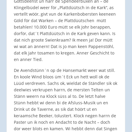
Gottsdeenst un harr de Spendeerbüxen an – de
Klingelbüdel weer för „Plattdüütsch in de Kark“, as
vertellt wöör, givt vun de Karkenbobersten keeneen
Göld för dat Warken – de Plattdüütschen mütt
betahlen! 10.000 Euro mütt se elk Johr berappen,
dorför, dat´t Plattdüütsch in de Kark geven kann. Is
dat nich groote Swienkraam? Ik meen ja! Dor mütt
wi wat an ännern! Dat is jo man keen Pappenstöhl,
dat elk Jahr tosamen to kregen. Anner Geschicht to
en anner Tied.
De Avendstünn´n op de Hansemarkt weer wat still.
En koole Wind bloos üm´t Eck un hett woll ok de
Lüüd verdreven. Sachs ok, wieldat de Ständler sik ok
deelwies verkrupen harrn, de mersten Telten un
Stänn weern na Klock süss al to. De letzt halve
Stünn hebbt wi denn bi de Afsluss-Musik un en
Drink ut de Taverne, as sik dat höört ut en
keraamsche Beeker, tolustert. Klock negen harrn de
Paster un ik noch en Andacht to de Nacht – doch
dor weer blots en kamen. Wi hebbt denn dat Singen