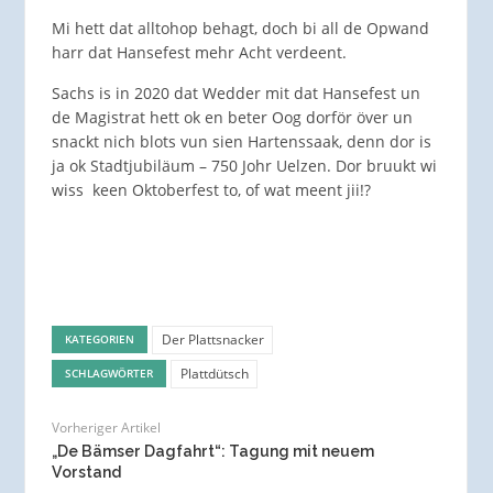
Mi hett dat alltohop behagt, doch bi all de Opwand
harr dat Hansefest mehr Acht verdeent.
Sachs is in 2020 dat Wedder mit dat Hansefest un
de Magistrat hett ok en beter Oog dorför över un
snackt nich blots vun sien Hartenssaak, denn dor is
ja ok Stadtjubiläum – 750 Johr Uelzen. Dor bruukt wi
wiss keen Oktoberfest to, of wat meent jii!?
Der Plattsnacker
KATEGORIEN
Plattdütsch
SCHLAGWÖRTER
Vorheriger Artikel
„De Bämser Dagfahrt“: Tagung mit neuem
Vorstand