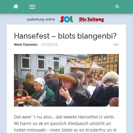
Direkt
Menü
zum
Inhalt
Hansefest – blots blangenbi?
Niels Tümmler
12/10/2018
0
Dat weer´t nu also… dat tweete Hansefest is vörbi.
Wi harrn us ok en passlich Kledaasch utsöcht un
hebbt mitmaakt – mien Sööte as en Krüderfru un ik