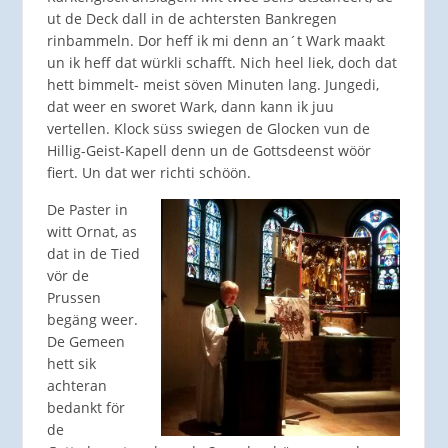
ut de Deck dall in de achtersten Bankregen
rinbammeln. Dor heff ik mi denn an´t Wark maakt
un ik heff dat würkli schafft. Nich heel liek, doch dat
hett bimmelt- meist söven Minuten lang. Jungedi,
dat weer en sworet Wark, dann kann ik juu
vertellen. Klock süss swiegen de Glocken vun de
Hillig-Geist-Kapell denn un de Gottsdeenst wöör
fiert. Un dat wer richti schöön.
De Paster in
witt Ornat, as
dat in de Tied
vör de
Prussen
begäng weer.
De Gemeen
hett sik
achteran
bedankt för
de