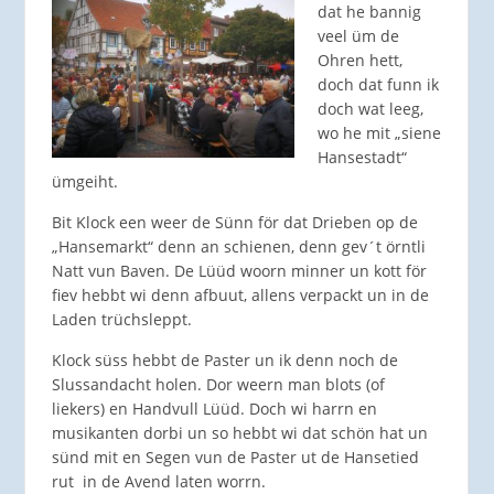
dat he bannig
veel üm de
Ohren hett,
doch dat funn ik
doch wat leeg,
wo he mit „siene
Hansestadt“
ümgeiht.
Bit Klock een weer de Sünn för dat Drieben op de
„Hansemarkt“ denn an schienen, denn gev´t örntli
Natt vun Baven. De Lüüd woorn minner un kott för
fiev hebbt wi denn afbuut, allens verpackt un in de
Laden trüchsleppt.
Klock süss hebbt de Paster un ik denn noch de
Slussandacht holen. Dor weern man blots (of
liekers) en Handvull Lüüd. Doch wi harrn en
musikanten dorbi un so hebbt wi dat schön hat un
sünd mit en Segen vun de Paster ut de Hansetied
rut in de Avend laten worrn.