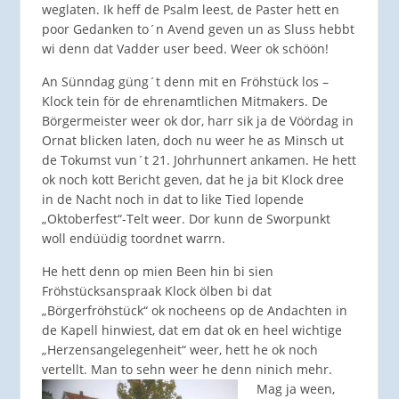
weglaten. Ik heff de Psalm leest, de Paster hett en
poor Gedanken to´n Avend geven un as Sluss hebbt
wi denn dat Vadder user beed. Weer ok schöön!
An Sünndag güng´t denn mit en Fröhstück los –
Klock tein för de ehrenamtlichen Mitmakers. De
Börgermeister weer ok dor, harr sik ja de Vöördag in
Ornat blicken laten, doch nu weer he as Minsch ut
de Tokumst vun´t 21. Johrhunnert ankamen. He hett
ok noch kott Bericht geven, dat he ja bit Klock dree
in de Nacht noch in dat to like Tied lopende
„Oktoberfest“-Telt weer. Dor kunn de Sworpunkt
woll endüüdig toordnet warrn.
He hett denn op mien Been hin bi sien
Fröhstücksanspraak Klock ölben bi dat
„Börgerfröhstück“ ok nocheens op de Andachten in
de Kapell hinwiest, dat em dat ok en heel wichtige
„Herzensangelegenheit“ weer, hett he ok noch
vertellt. Man to sehn weer he denn ninich mehr.
Mag ja ween,