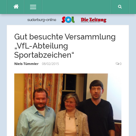
Direkt
Menü
zum
Inhalt
Gut besuchte Versammlung
„VfL-Abteilung
Sportabzeichen“
Niels Tümmler
08/02/2015
0