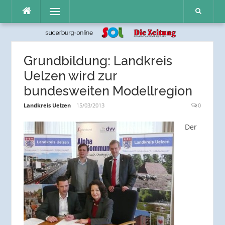
Direkt
Menü
zum
Inhalt
Grundbildung: Landkreis
Uelzen wird zur
bundesweiten Modellregion
Landkreis Uelzen
15/03/2013
0
Der