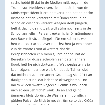
sachs hebbt jii dat in de Medien mitkreegen – de
Trump vun Neddersassen, de op de Stohl vun de
Ministerpräsident luert, hett verkünnt, dat he dorför
instaaht, dat de Versorgen mit Ünnerricht in de
Schoolen över 100 Perzent kreegen deit! Jungedi,
heff ik dacht, de mutt sik woll sülm nocheens in de
School anmelln – Perzentreeken is ja för männigeen
een Book mit söven Siegels! För em schients woll
hett düt Book acht… Aver nülichst hett ja een anner
vun de swatte Front al wettert, dat de
Beropsschoolen een minn Quote hebbt. Dat de
Bereeken för düsse Schoolen een beten anners
löppt, hett he nich dortoseggt. Wat weglaaten is ja
keen Lögen, meent se woll. Un dat de Tahlen siet
dat Inföhren vun een anner Grundlaag siet 2011 an
daalgaahn sünd, dat hebbt se ok weglaaten. Dor
harrn wi een swatte Regeern! Politik is woll doch
nich so een „ehrliche“ Saak. Un an End geiht
jümmers blots dorüm, de Wäählers mit örntlich
gülden Pulver de Blick to neveln, üm se to dat Krüüz