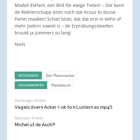
Modell Elefant, een Bild för ewige Tieten! – Dor kann
de Wählerschapp blots noch dat Krüüz bi düsse
Partei maaken! Schiet blots, dat dat erst in teihn of
mehr Joohrn sowiet is – de Erprobungssteeden
bruukt ja jümmers so lang!
Niels
Der Plattsnacker
KATEGORIEN
Plattdütsch
SCHLAGWÖRTER
Vorheriger Artikel
Vagels övern Acker (-ok to´n Lustern as mp4!)
Nächster Artikel
Michel ut de Asch?!