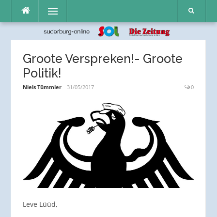
Direkt
Menü
zum
Inhalt
Groote Verspreken!- Groote
Politik!
Niels Tümmler
31/05/2017
0
Leve Lüüd,