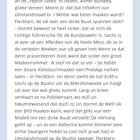
an de „rejelle Steed“ to locken. Anner Busteed,
glieke Vereen: Meent jii, dat dat Infööhrn vun
Ümstandmood bi´t Militär wat beter maaken ward!?
Flecktarn, de sik över een dicke Buuk spannen deit!?
– Dormit bewiest se heel sicker, dat se nich de
richtige Führersche för de Bundeswehr is. Sachs is
at aver ok een Aflenken vun de heele Mess, de se in
de verleden Weeken vun sik geven hett.Wenn se dat
denn präsenteeren doot, ward dat sicker een groot
Medienrummel: Ik stell mi dat so vör – Se hebbt
een düüre Kleedaschmaaker een Prototyp neihen
laten – in Flecktarn. Un denn steiht de lütt Erdfru
Uschi op de Büühn vör de Mikrofonwoold un höögt
sik över dat wat glieks kümmt. Lang un breet
verklaart se na Politikeroart, wo dull un
tokumstwiesend dat doch is! Un dormit de Welt sik
een Bild maaken kann, ward dat gliks vun een
Modell mit een dicke Buuk vörstellt! De Vörhang
geiht op – un as een Ballerina kümmt Altmeier (een
echte Swangere hebbt se jüst nich praat hat) in
Ümstandsmood op de Büühn sweewt: Flecktarn,