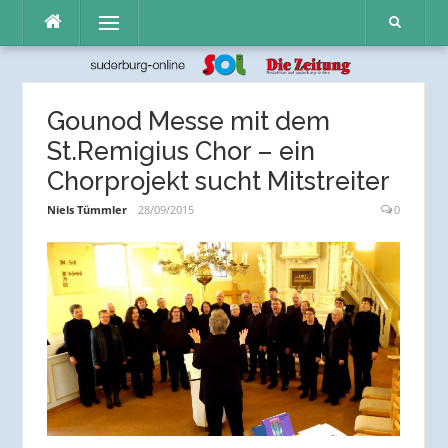
Direkt
Menü
zum
Inhalt
Gounod Messe mit dem
St.Remigius Chor – ein
Chorprojekt sucht Mitstreiter
Niels Tümmler
28/09/2015
0