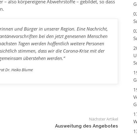
 – also körpereigene Abwehrstoffe – gebildet, so dass
G
n.
0
S
gerinnen und Bürger in unserer Region. Eine Nachricht,
0
rantänevorschriften bei den jetzt genesenen Menschen
S
n nächsten Tagen werden hoffentlich weitere Personen
2
rsichtlich stimmen, dass wir die Corona-Krise mit der
U
 gemeinsam überstehen werden.“
S
at Dr. Heiko Blume
1
G
1
V
G
1
Nächster Artikel
W
Ausweitung des Angebotes
1