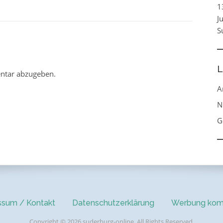
1
J
S
L
ntar abzugeben.
A
N
G
ssum / Kontakt
Datenschutzerklärung
Werbung kom
Copyright © 2026 suderburg-online. All Rights Reserved.