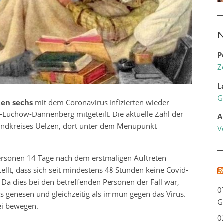
N
P
Z
L
G
ten sechs
mit dem Coronavirus Infizierten wieder
Lüchow-Dannenberg mitgeteilt. Die aktuelle Zahl der
A
andkreises Uelzen, dort unter dem Menüpunkt
V
rsonen 14 Tage nach dem erstmaligen Auftreten
lt, dass sich seit mindestens 48 Stunden keine Covid-
a dies bei den betreffenden Personen der Fall war,
0
ls genesen und gleichzeitig als immun gegen das Virus.
G
rei bewegen.
0