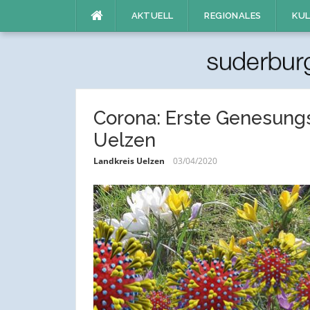
Direkt
AKTUELL
REGIONALES
KUL
zum
Inhalt
Corona: Erste Genesungs
Uelzen
Landkreis Uelzen
03/04/2020