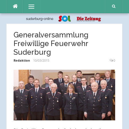
Direkt
Menü
zum
Inhalt
Generalversammlung
Freiwillige Feuerwehr
Suderburg
Redaktion
10/03/2015
0