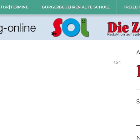
TUR|TERMINE
BÜRGERBEGEHREN ALTE SCHULE
FREIZEI
A
0
S
N