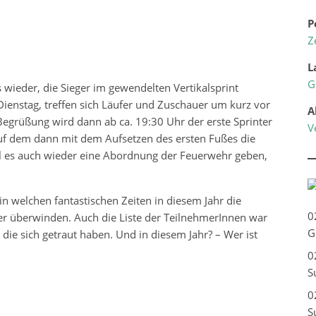
P
Z
L
G
es wieder, die Sieger im gewendelten Vertikalsprint
Dienstag, treffen sich Läufer und Zuschauer um kurz vor
A
Begrüßung wird dann ab ca. 19:30 Uhr der erste Sprinter
V
uf dem dann mit dem Aufsetzen des ersten Fußes die
oll es auch wieder eine Abordnung der Feuerwehr geben,
in welchen fantastischen Zeiten in diesem Jahr die
0
r überwinden. Auch die Liste der TeilnehmerInnen war
G
die sich getraut haben. Und in diesem Jahr? – Wer ist
0
S
0
S