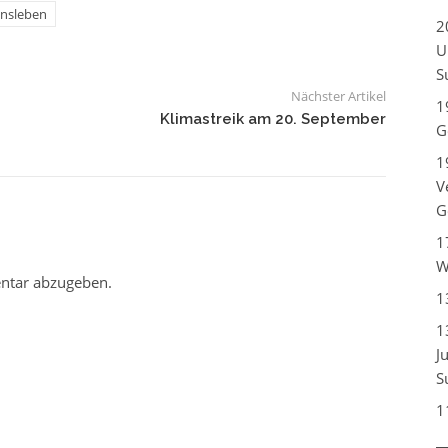
insleben
2
U
S
Nächster Artikel
1
Klimastreik am 20. September
G
1
V
G
1
W
ntar abzugeben.
1
1
J
S
1