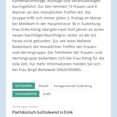
Kaffeenachmittage, Ausflüge und Veranstaltungen
durchgeführt. Zur Zeit nehmen 15 Frauen und 8
Männer an den monatlichen Treffen teil. Die
Gruppe trifft sich immer jeden 2. Freitag im Monat
bei Medikom in der Hauptstrasse 30 in Suderburg.
Frau Erika König übergibt nach fünf Jahren an einen
neuen Nachfolger/Nachfolgrin, leider ist der bis
heute nicht gefunden. Zur zeit leitet Melanie
Bodenbach die monatlichen Treffen der Frauen-
und Herrengruppe. Die Teilnhmer der Frauen- und
Herrengruppe bedankten sich bei Frau König für die
tolle Zeit. Für mehr Informationen melden Sie sich
bei Frau Birgit Borkowski 05826/950885.
Aktuell
Samtgemeinde Suderburg
KATEGORIEN
SoVD
SCHLAGWÖRTER
Vorheriger Artikel
Plattdüütsch Gottsdeenst in Eimk