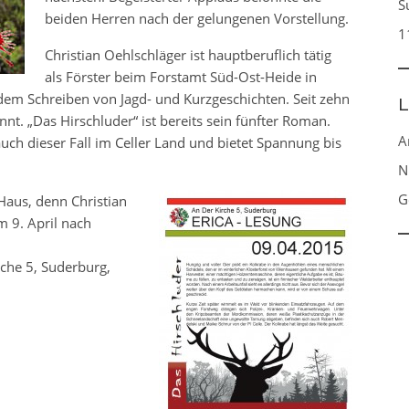
S
beiden Herren nach der gelungenen Vorstellung.
1
Christian Oehlschläger ist hauptberuflich tätig
als Förster beim Forstamt Süd-Ost-Heide in
dem Schreiben von Jagd- und Kurzgeschichten. Seit zehn
L
annt. „Das Hirschluder“ ist bereits sein fünfter Roman.
A
uch dieser Fall im Celler Land und bietet Spannung bis
N
G
aus, denn Christian
 9. April nach
rche 5, Suderburg,