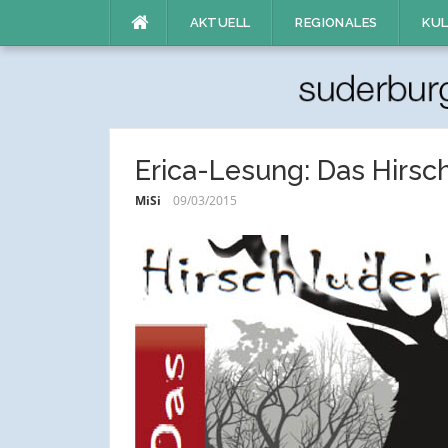
Direkt
AKTUELL
REGIONALES
KUL
zum
Inhalt
Erica-Lesung: Das Hirsc
MiSi
09/03/2015