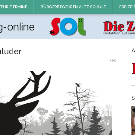
TUR|TERMINE
BÜRGERBEGEHREN ALTE SCHULE
FREIZEI
hluder
A
0
S