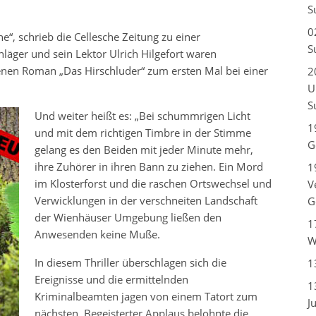
S
0
, schrieb die Cellesche Zeitung zu einer
S
läger und sein Lektor Ulrich Hilgefort waren
en Roman „Das Hirschluder“ zum ersten Mal bei einer
2
U
S
Und weiter heißt es: „Bei schummrigen Licht
1
und mit dem richtigen Timbre in der Stimme
G
gelang es den Beiden mit jeder Minute mehr,
ihre Zuhörer in ihren Bann zu ziehen. Ein Mord
1
im Klosterforst und die raschen Ortswechsel und
V
Verwicklungen in der verschneiten Landschaft
G
der Wienhäuser Umgebung ließen den
1
Anwesenden keine Muße.
W
In diesem Thriller überschlagen sich die
1
Ereignisse und die ermittelnden
1
Kriminalbeamten jagen von einem Tatort zum
J
nächsten. Begeisterter Applaus belohnte die