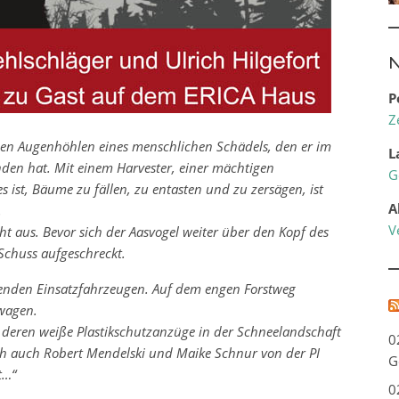
N
P
Z
 den Augenhöhlen eines menschlichen Schädels, den er im
L
nden hat. Mit einem Harvester, einer mächtigen
G
 ist, Bäume zu fällen, zu entasten und zu zersägen, ist
A
.
V
cht aus. Bevor sich der Aasvogel weiter über den Kopf des
Schuss aufgeschreckt.
kenden Einsatzfahrzeugen. Auf dem engen Forstweg
wagen.
eren weiße Plastikschutzanzüge in der Schneelandschaft
0
ch auch Robert Mendelski und Maike Schnur von der PI
G
t…“
0