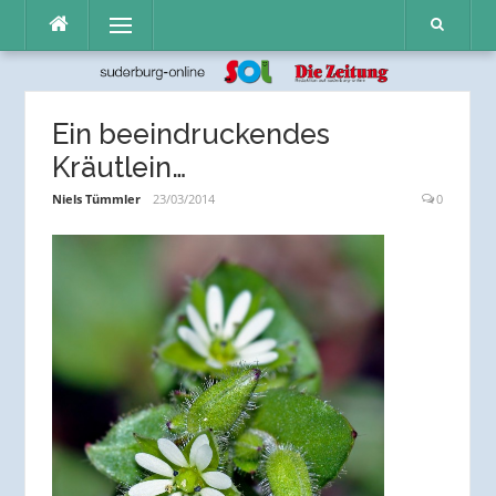
Direkt
Menü
zum
Inhalt
Ein beeindruckendes
Kräutlein…
Niels Tümmler
23/03/2014
0