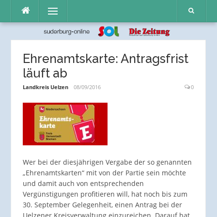
Direkt
Menü
zum
Inhalt
Ehrenamtskarte: Antragsfrist
läuft ab
Landkreis Uelzen
08/09/2016
0
Wer bei der diesjährigen Vergabe der so genannten
„Ehrenamtskarten“ mit von der Partie sein möchte
und damit auch von entsprechenden
Vergünstigungen profitieren will, hat noch bis zum
30. September Gelegenheit, einen Antrag bei der
Uelzener Kreisverwaltung einzureichen. Darauf hat