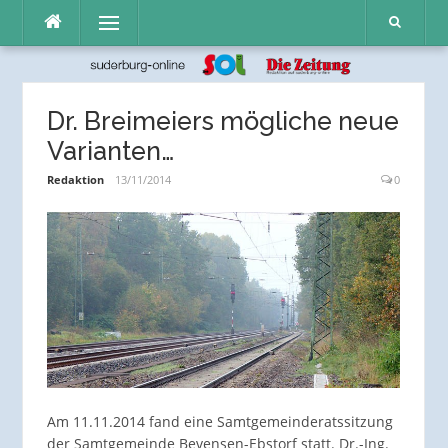
Direkt
Menü
zum
Inhalt
Dr. Breimeiers mögliche neue
Varianten…
Redaktion
13/11/2014
0
Am 11.11.2014 fand eine Samtgemeinderatssitzung
der Samtgemeinde Bevensen-Ebstorf statt. Dr.-Ing.