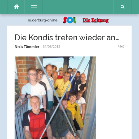
Direkt
Menü
zum
Inhalt
Die Kondis treten wieder an…
Niels Tümmler
31/08/2013
0