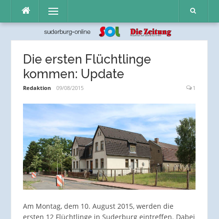
Direkt
Menü
zum
Inhalt
Die ersten Flüchtlinge
kommen: Update
Redaktion
09/08/2015
1
Am Montag, dem 10. August 2015, werden die
ersten 12 Flüchtlinge in Suderburg eintreffen. Dabei