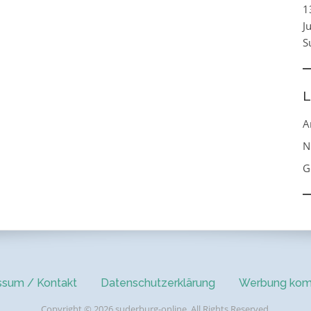
1
J
S
L
A
N
G
ssum / Kontakt
Datenschutzerklärung
Werbung kom
Copyright © 2026 suderburg-online. All Rights Reserved.