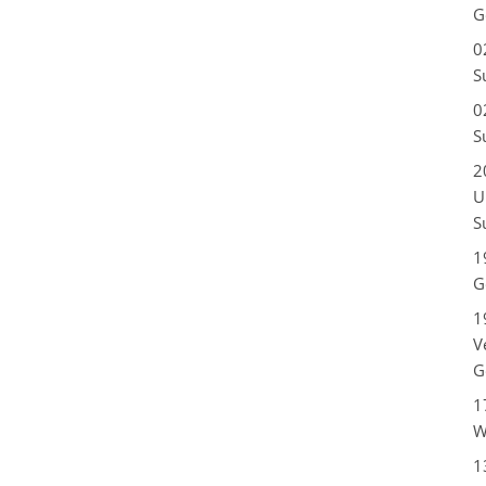
G
0
S
0
S
2
U
S
1
G
1
V
G
1
W
1