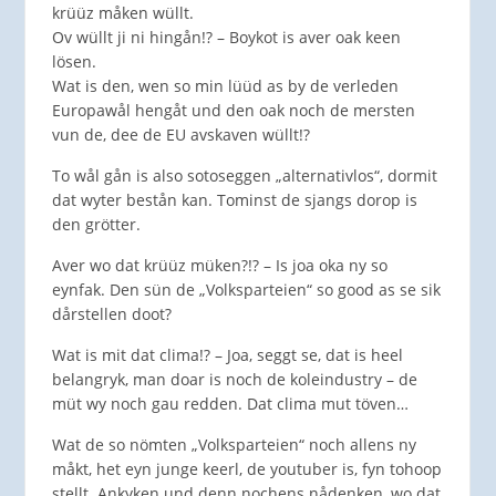
krüüz måken wüllt.
Ov wüllt ji ni hingån!? – Boykot is aver oak keen
lösen.
Wat is den, wen so min lüüd as by de verleden
Europawål hengåt und den oak noch de mersten
vun de, dee de EU avskaven wüllt!?
To wål gån is also sotoseggen „alternativlos“, dormit
dat wyter bestån kan. Tominst de sjangs dorop is
den grötter.
Aver wo dat krüüz müken?!? – Is joa oka ny so
eynfak. Den sün de „Volksparteien“ so good as se sik
dårstellen doot?
Wat is mit dat clima!? – Joa, seggt se, dat is heel
belangryk, man doar is noch de koleindustry – de
müt wy noch gau redden. Dat clima mut töven…
Wat de so nömten „Volksparteien“ noch allens ny
måkt, het eyn junge keerl, de youtuber is, fyn tohoop
stellt. Ankyken und denn nochens nådenken, wo dat