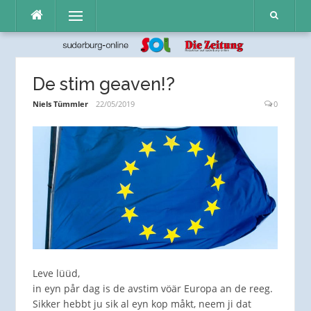
Direkt
Menü
zum
Inhalt
De stim geaven!?
Niels Tümmler
22/05/2019
0
Leve lüüd,
in eyn pår dag is de avstim vöär Europa an de reeg.
Sikker hebbt ju sik al eyn kop måkt, neem ji dat