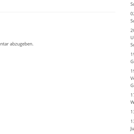
S
0
S
2
U
ntar abzugeben.
S
1
G
1
V
G
1
W
1
1
J