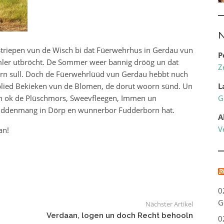
N
riepen vun de Wisch bi dat Füerwehrhus in Gerdau vun
P
er utbröcht. De Sommer weer bannig dröög un dat
Z
arrn sull. Doch de Füerwehrlüüd vun Gerdau hebbt nuch
blied Bekieken vun de Blomen, de dorut woorn sünd. Un
L
 un ok de Plüschmors, Sweevfleegen, Immen un
G
middenmang in Dörp en wunnerbor Fudderborn hat.
A
V
an!
0
G
Nächster Artikel
Verdaan, logen un doch Recht behooln
0