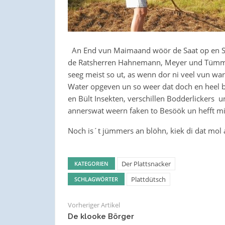
An End vun Maimaand wöör de Saat op en St
de Ratsherren Hahnemann, Meyer und Tümml
seeg meist so ut, as wenn dor ni veel vun w
Water opgeven un so weer dat doch en heel 
en Bült Insekten, verschillen Bodderlickers
annerswat weern faken to Besöök un hefft 
Noch is´t jümmers an blöhn, kiek di dat mol 
Der Plattsnacker
KATEGORIEN
Plattdütsch
SCHLAGWÖRTER
Vorheriger Artikel
De klooke Börger