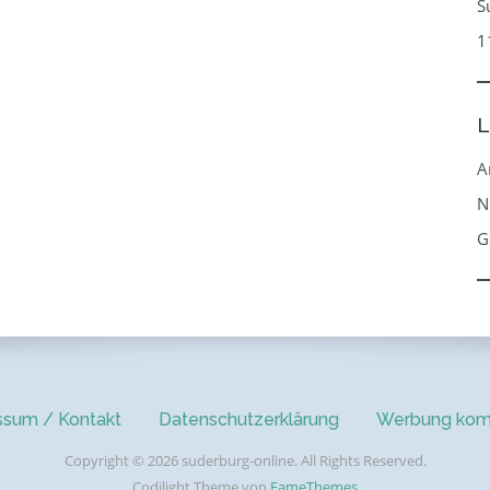
S
1
L
A
N
G
ssum / Kontakt
Datenschutzerklärung
Werbung kom
Copyright © 2026 suderburg-online. All Rights Reserved.
Codilight Theme von
FameThemes