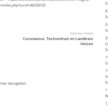
G
/w/index.php?curid=86358105
0
S
0
S
Nächster Artikel
2
Coronavirus: Testzentrum im Landkreis
U
Uelzen
S
1
G
1
V
G
ntar abzugeben.
1
W
1