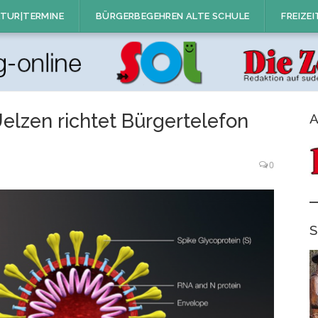
TUR|TERMINE
BÜRGERBEGEHREN ALTE SCHULE
FREIZEI
elzen richtet Bürgertelefon
A
0
S