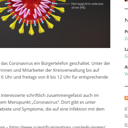
N
P
Z
L
G
das Coronavirus ein Bürgertelefon geschaltet. Unter der
A
nnen und Mitarbeiter der Kreisverwaltung bis auf
V
6 Uhr und freitags von 8 bis 12 Uhr für entsprechende
Interessierte schriftlich zusammengefasst auch im
dem Menüpunkt „Coronavirus“. Dort gibt es unter
ebiete und Symptome, die auf eine Infektion mit dem
0
G
0
com – https://www.scientificanimations.com/wiki-images/,