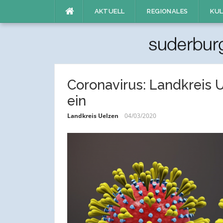
Direkt
AKTUELL
REGIONALES
KUL
zum
Inhalt
Coronavirus: Landkreis U
ein
Landkreis Uelzen
04/03/2020